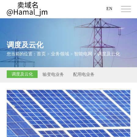
EN
调度及云化
首页
业务领域
智能电网
调度及云化
您当前的位置：
>
>
>
调度及云化
输变电业务
配用电业务