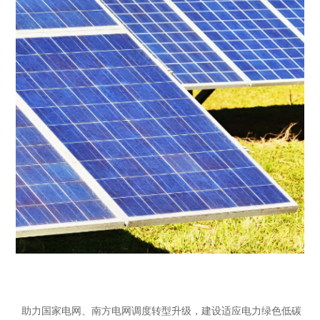
助力国家电网、南方电网调度转型升级，建设适应电力绿色低碳