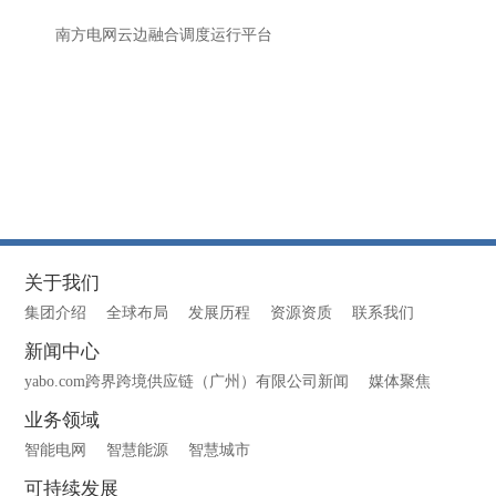
南方电网云边融合调度运行平台
关于我们
集团介绍
全球布局
发展历程
资源资质
联系我们
新闻中心
yabo.com跨界跨境供应链（广州）有限公司新闻
媒体聚焦
业务领域
智能电网
智慧能源
智慧城市
可持续发展