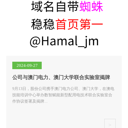
2024-09-27
公司与澳门电力、澳门大学联合实验室揭牌
9月13日，股份公司携手澳门电力公司、澳门大学，在澳电
技能培训中心举办数智赋能新型配用电技术联合实验室合
作协议签署及揭牌...
>