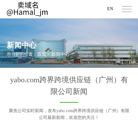
EN
新闻中心
首页
新闻中心
您当前的位置：
>
yabo.com跨界跨境供应链（广州）有
限公司新闻
聚焦公司实时新闻，发布yabo.com跨界跨境供应链（广州）有限
公司最新新闻，欢迎您的关注！