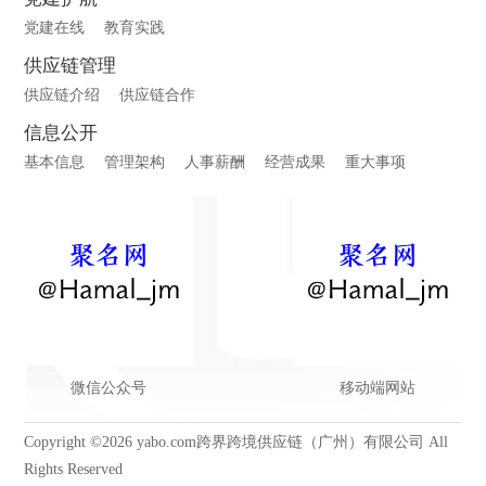
党建在线
教育实践
供应链管理
供应链介绍
供应链合作
信息公开
基本信息
管理架构
人事薪酬
经营成果
重大事项
微信公众号
移动端网站
Copyright ©2026 yabo.com跨界跨境供应链（广州）有限公司 All
Rights Reserved