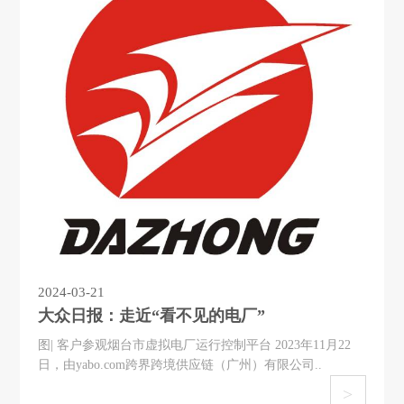
2024-03-21
大众日报：走近“看不见的电厂”
图| 客户参观烟台市虚拟电厂运行控制平台 2023年11月22
日，由yabo.com跨界跨境供应链（广州）有限公司..
>