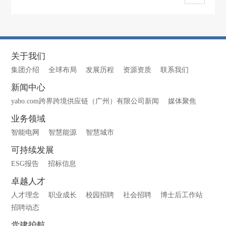
关于我们
集团介绍
全球布局
发展历程
资源资质
联系我们
新闻中心
yabo.com跨界跨境供应链（广州）有限公司新闻
媒体聚焦
业务领域
智能电网
智慧能源
智慧城市
可持续发展
ESG报告
招标信息
卓越人才
人才理念
职业成长
校园招聘
社会招聘
博士后工作站
招聘动态
党建护航