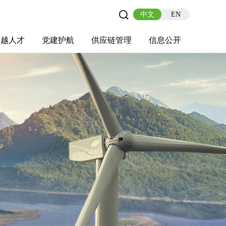
中文
EN
卓越人才
党建护航
供应链管理
信息公开
士后工作站
人才理念
职业成长
校园招聘
社会招聘
招聘动态
党建在线
教育实践
供应链介绍
供应链合作
基本信息
管理架构
人事薪酬
经营成果
重大事项