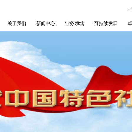
关于我们
新闻中心
业务领域
可持续发展
集团介绍
全球布局
发展历程
资源资质
联系我们
yabo.com跨界跨
媒体聚焦
智能电网
智慧能源
智慧城市
招标信息
ESG报告
博
境供应链（广
州）有限公司新
闻