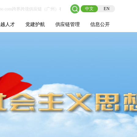
中文
EN
卓越人才
党建护航
供应链管理
信息公开
士后工作站
人才理念
职业成长
校园招聘
社会招聘
招聘动态
党建在线
教育实践
供应链介绍
供应链合作
基本信息
管理架构
人事薪酬
经营成果
重大事项