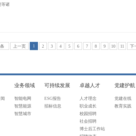
境等诸
1
6条
上一页
2
3
4
5
6
7
8
9
10
11
下
业务领域
可持续发展
卓越人才
党建护航
新闻
智能电网
ESG报告
人才理念
党建在线
智慧能源
招标信息
职业成长
教育实践
智慧城市
校园招聘
社会招聘
博士后工作站