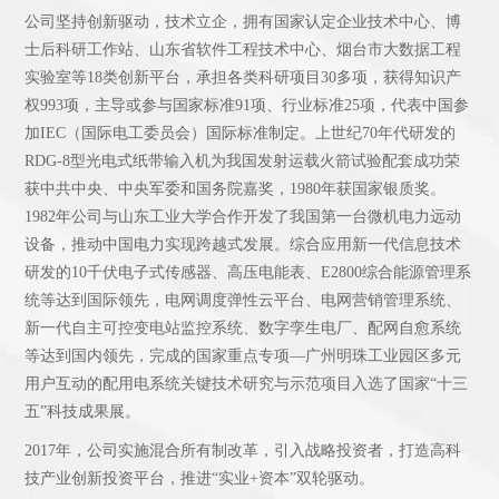
公司坚持创新驱动，技术立企，拥有国家认定企业技术中心、博
士后科研工作站、山东省软件工程技术中心、烟台市大数据工程
实验室等18类创新平台，承担各类科研项目30多项，获得知识产
权993项，主导或参与国家标准91项、行业标准25项，代表中国参
加IEC（国际电工委员会）国际标准制定。上世纪70年代研发的
RDG-8型光电式纸带输入机为我国发射运载火箭试验配套成功荣
获中共中央、中央军委和国务院嘉奖，1980年获国家银质奖。
1982年公司与山东工业大学合作开发了我国第一台微机电力远动
设备，推动中国电力实现跨越式发展。综合应用新一代信息技术
研发的10千伏电子式传感器、高压电能表、E2800综合能源管理系
统等达到国际领先，电网调度弹性云平台、电网营销管理系统、
新一代自主可控变电站监控系统、数字孪生电厂、配网自愈系统
等达到国内领先，完成的国家重点专项—广州明珠工业园区多元
用户互动的配用电系统关键技术研究与示范项目入选了国家“十三
五”科技成果展。
2017年，公司实施混合所有制改革，引入战略投资者，打造高科
技产业创新投资平台，推进“实业+资本”双轮驱动。