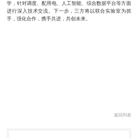
学，针对调度、配用电、人工智能、综合数据平台等方面
进行深入技术交流。下一步，三方将以联合实验室为抓
手，强化合作，携手共进，共创未来。
返回列表