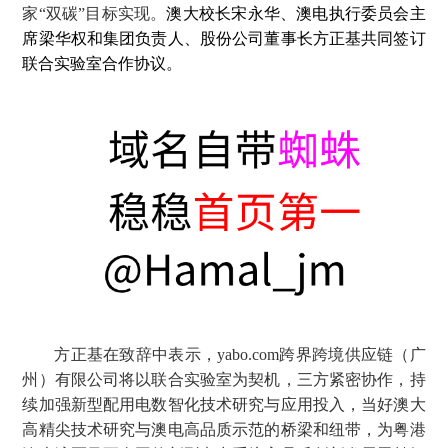
家“双碳”目标实现。
澳大校长宋永华、澳电执行委员会主
席梁华权和集团负责人、股份公司董事长方正基共同签订
联合实验室合作协议
。
方正基在致辞中表示，yabo.com跨界跨境供应链（广
州）有限公司将以联合实验室为契机，三方紧密协作，持
续加强新型配用电数智化技术研究与应用投入，当好澳大
高精尖技术研究与澳电高品质示范的桥梁和纽带，为粤港