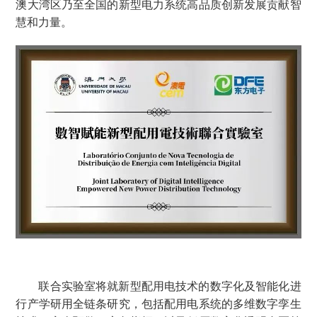
澳大湾区乃至全国的新型电力系统高品质创新发展贡献智
慧和力量。
联合实验室将就新型配用电技术的数字化及智能化进
行产学研用全链条研究，包括配用电系统的多维数字孪生