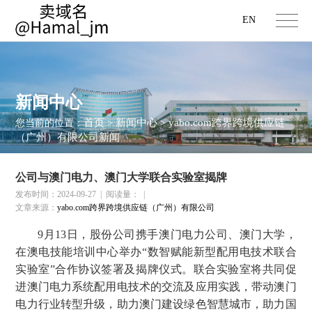
EN
新闻中心
首页
新闻中心
yabo.com跨界跨境供应链
您当前的位置：
>
>
（广州）有限公司新闻
公司与澳门电力、澳门大学联合实验室揭牌
发布时间：2024-09-27
|
阅读量：
|
文章来源：
yabo.com跨界跨境供应链（广州）有限公司
9月13日，股份公司携手澳门电力公司、澳门大学，
在澳电技能培训中心举办“数智赋能新型配用电技术联合
实验室”合作协议签署及揭牌仪式。联合实验室将共同促
进澳门电力系统配用电技术的交流及应用实践，带动澳门
电力行业转型升级，助力澳门建设绿色智慧城市，助力国